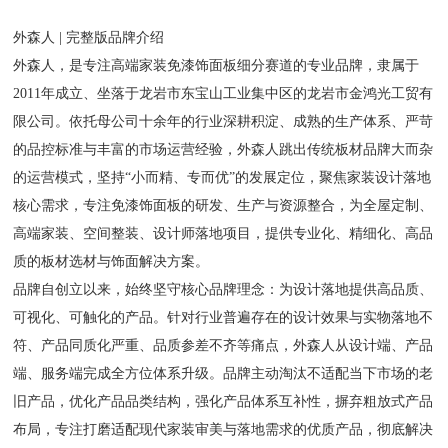
外森人 | 完整版品牌介绍
外森人，是专注高端家装免漆饰面板细分赛道的专业品牌，隶属于
2011年成立、坐落于龙岩市东宝山工业集中区的龙岩市金鸿光工贸有
限公司。依托母公司十余年的行业深耕积淀、成熟的生产体系、严苛
的品控标准与丰富的市场运营经验，外森人跳出传统板材品牌大而杂
的运营模式，坚持“小而精、专而优”的发展定位，聚焦家装设计落地
核心需求，专注免漆饰面板的研发、生产与资源整合，为全屋定制、
高端家装、空间整装、设计师落地项目，提供专业化、精细化、高品
质的板材选材与饰面解决方案。
品牌自创立以来，始终坚守核心品牌理念：为设计落地提供高品质、
可视化、可触化的产品。针对行业普遍存在的设计效果与实物落地不
符、产品同质化严重、品质参差不齐等痛点，外森人从设计端、产品
端、服务端完成全方位体系升级。品牌主动淘汰不适配当下市场的老
旧产品，优化产品品类结构，强化产品体系互补性，摒弃粗放式产品
布局，专注打磨适配现代家装审美与落地需求的优质产品，彻底解决