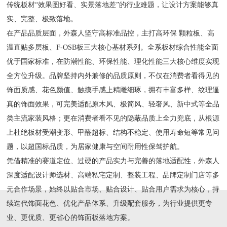
传统板材“效果图好看、实景落地差”的行业难题，让设计方案能够真
实、完整、极致落地。
在产品品质层面，外森人坚守高标准品控，主打高环保 颗粒板、高
温直贴多层板、F-OSB板三大核心基材系列。全系板材综合性能全面
优于国家标准，在防潮性能、环保性能、理化性能三大核心维度实现
全方位升级。品牌坚持内外兼修的品质原则，不仅在消费者看得见的
饰面质感、花色颜值、触摸手感上精雕细琢，拥有丰富多样、纹理逼
真的饰面效果，可完美适配原木风、极简风、轻奢风、新中式等全品
类主流家装风格；更在消费者看不见的隐蔽品质上全力兜底，从根源
上杜绝板材受潮变形、甲醛超标、结构不稳定、使用寿命短等常见问
题，以超国标品质，为居家健康与空间耐用性保驾护航。
凭借精准的赛道定位、过硬的产品实力与完善的落地适配性，外森人
深度适配设计师选材、高端私宅定制、整装工程、品牌定制门店等多
元合作场景，始终以贴合市场、贴合设计、贴合用户需求为核心，持
续迭代饰面花色、优化产品体系、升级配套服务，为行业提供更专
业、更优质、更省心的饰面板落地方案。