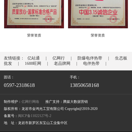
荣誉资质
荣誉资质
友情链接：
亿站通
亿网行
防爆电伴热带
生态板
批发
1688旺网
老品牌网
电伴热带
固话：
手机：
0597-2318618
13850658168
制作维护：
亿网行网络
推广支持：腾媒大数据营销
版权所有：龙岩市金鸿光工贸有限公司 Copyright@2019-2020
备案号：
闽ICP备11022127号-2
地 址：龙岩市新罗区东宝山工业集中区