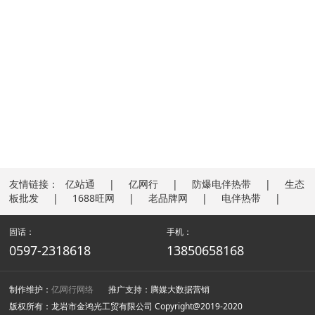
友情链接：
亿站通
亿网行
防爆电伴热带
生态
板批发
1688旺网
老品牌网
电伴热带
固话：
手机：
0597-2318618
13850658168
制作维护：
亿网行网络
推广支持：腾媒大数据营销
版权所有：龙岩市金鸿光工贸有限公司 Copyright@2019-2020