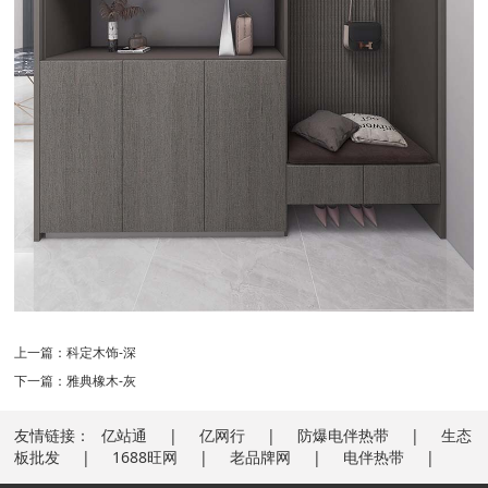
上一篇：
科定木饰-深
下一篇：
雅典橡木-灰
友情链接：
亿站通
亿网行
防爆电伴热带
生态
板批发
1688旺网
老品牌网
电伴热带